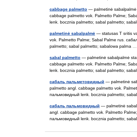
cabbage palmetto
— palmetinė sabalpalmė st
cabbage palmetto vok. Palmetto Palme; Sa
lenk. bocznia palmetto; sabal palmetto; s
palmetinė sabalpalmė
— statusas T sritis v
vok. Palmetto Palme; Sabal Palme rus. саб
palmetto; sabal palmetto; sabalowa palma
sabal palmetto
— palmetinė sabalpalmė statu
cabbage palmetto vok. Palmetto Palme; Sa
lenk. bocznia palmetto; sabal palmetto; s
сабаль пальметовидный
— palmetinė saba
palmetto angl. cabbage palmetto vok. Palm
пальмовидный lenk. bocznia palmetto; sab
сабаль пальмовидный
— palmetinė sabalp
angl. cabbage palmetto vok. Palmetto Palm
пальмовидный lenk. bocznia palmetto; sab