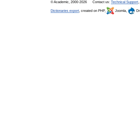
© Academic, 2000-2026
Contact us:
Technical Support
,
Dictionaries export
, created on PHP,
Joomla,
Dr