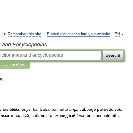
Remember this site
Embed dictionaries into your website
EN
s and Encyclopedias
Search!
Interpretations
s
ynas
atitikmenys
:
lot
.
Sabal
palmetto
angl
.
cabbage
palmetto
vok
.
альметовидный
;
сабаль
пальмовидный
lenk
.
bocznia
palmetto
;