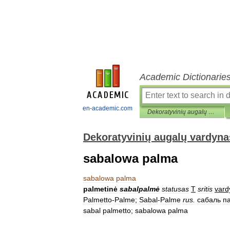
Academic Dictionarie
en-academic.com
Dekoratyvinių augalų vardynas
Dekoratyvinių augalų vardyna
sabalowa palma
sabalowa
palma
palmetinė
sabalpalmė
statusas
T
sritis
vard
Palmetto
-
Palme
;
Sabal
-
Palme
rus
.
сабаль
п
sabal
palmetto
;
sabalowa
palma