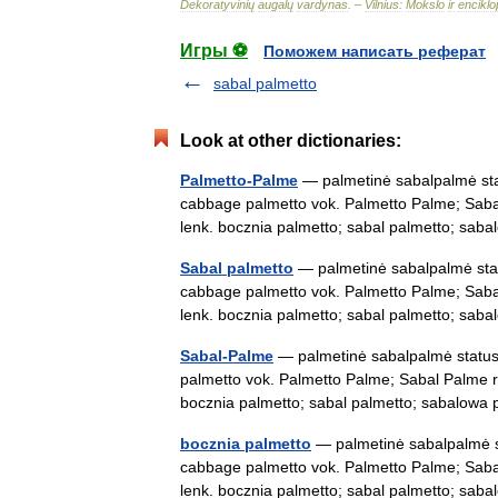
Dekoratyvinių
augalų
vardynas
. –
Vilnius:
Mokslo
ir
enciklo
Игры ⚽
Поможем написать реферат
sabal palmetto
Look at other dictionaries:
Palmetto-Palme
— palmetinė sabalpalmė statu
cabbage palmetto vok. Palmetto Palme; Sa
lenk. bocznia palmetto; sabal palmetto; s
Sabal palmetto
— palmetinė sabalpalmė statu
cabbage palmetto vok. Palmetto Palme; Sa
lenk. bocznia palmetto; sabal palmetto; s
Sabal-Palme
— palmetinė sabalpalmė statusas
palmetto vok. Palmetto Palme; Sabal Palme
bocznia palmetto; sabal palmetto; sabalo
bocznia palmetto
— palmetinė sabalpalmė sta
cabbage palmetto vok. Palmetto Palme; Sa
lenk. bocznia palmetto; sabal palmetto; s