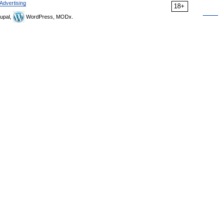
Advertising
18+
upal,
WordPress, MODx.